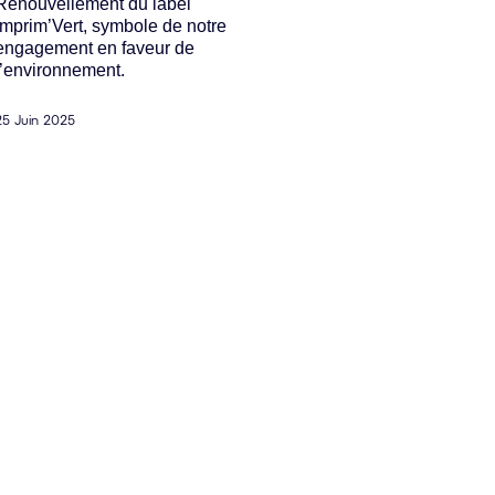
Renouvellement du label
concrètes en m
Imprim’Vert, symbole de notre
RSE.
engagement en faveur de
l’environnement.
21 Mai 2025
25 Juin 2025