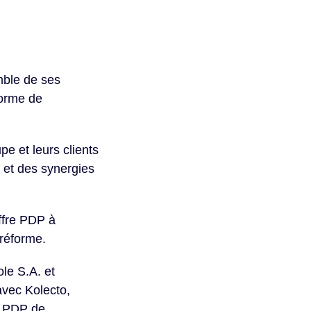
mble de ses
forme de
e et leurs clients
e et des synergies
ffre PDP à
 réforme.
le S.A. et
avec Kolecto,
la PDP de