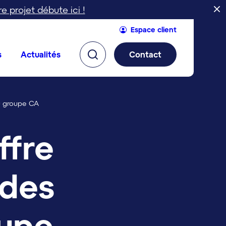
re projet débute ici !
Espace client
s
Actualités
Contact
du groupe CA
ffre
 des
oupe