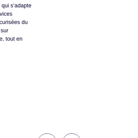
qui s’adapte
rvices
écurisées du
 sur
e, tout en