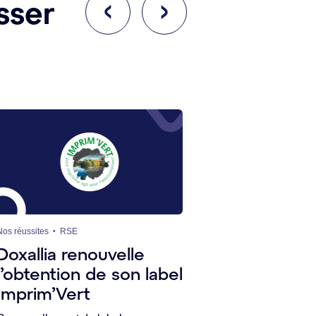
sser
Nos réussites
RSE
Nos réussites
R
Doxallia renouvelle
Doxallia o
l’obtention de son label
EcoVadis
Imprim’Vert
Label EcoVadi
reconnaissanc