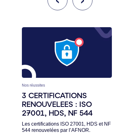
Nos réussites
RSE
3 CERTIFICATIONS
Do
RENOUVELEES : ISO
ve
27001, HDS, NF 544
Doxa
des 
Les certifications ISO 27001, HDS et NF
544 renouvelées par l’AFNOR.
9 Ja