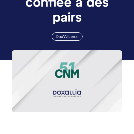
confiée à des
pairs
Dox'Alliance