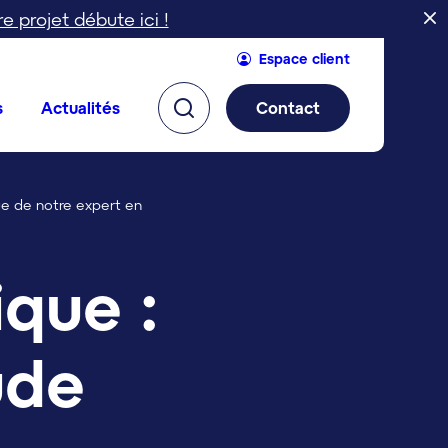
re projet débute ici !
Espace client
s
Actualités
Contact
vue de notre expert en
ique :
ude