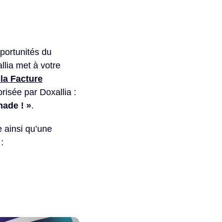
portunités du
lia met à votre
la Facture
risée par Doxallia :
nade ! »
.
 ainsi qu’une
: