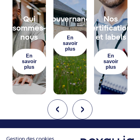
Qui
Gouvernance
Nos
sommes-
certifications
nous
et labels
En
savoir
plus
En
En
savoir
savoir
plus
plus