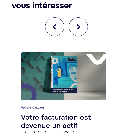
vous intéresser
Parole d'expert
Comm
Votre facturation est
DO
devenue un actif
Ro