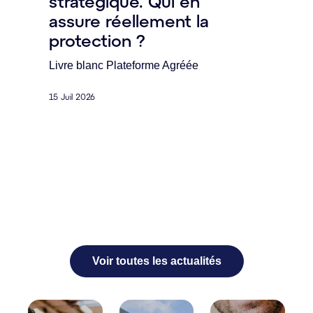
stratégique. Qui en
pa
assure réellement la
co
protection ?
l’i
pr
Livre blanc Plateforme Agréée
l’
ta
15 Juil 2026
DOX
part
de l
l’an
1 Jui
Voir toutes les actualités